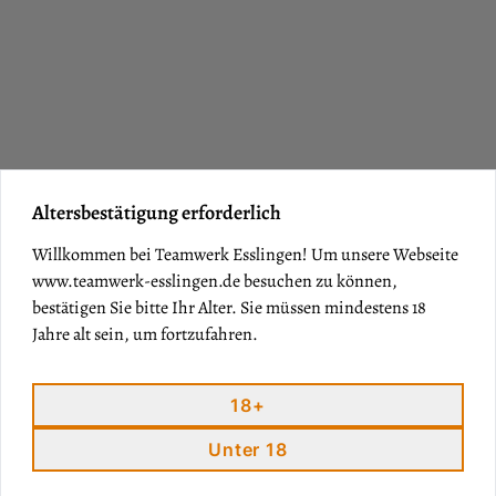
Altersbestätigung erforderlich
Willkommen bei Teamwerk Esslingen! Um unsere Webseite
www.teamwerk-esslingen.de
besuchen zu können,
bestätigen Sie bitte Ihr Alter. Sie müssen mindestens 18
Jahre alt sein, um fortzufahren.
ECHTE WEINE
.
ECHTER GENUSS
18+
Unter 18