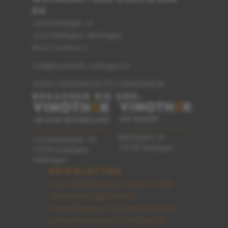
EG
Lerchenbergstr. 16
73733 Esslingen-Mettingen
0711 / 91 89 62-0
T
info@teamwerk-esslingen.de
AGBS
|
DATENSCHUTZ
|
IMPRESSUM
BESUCHEN SIE UNS:
Marktplatz 25
Lerchenbergstr. 16
73728 Esslingen
73733 Esslingen-
Mettingen
NEWSLETTER →
Gerne informieren wir Sie per E-Mail
über unsere Angebote und
Veranstaltungen. Der Newsletter kann
jederzeit mit einem Klick abbestellt