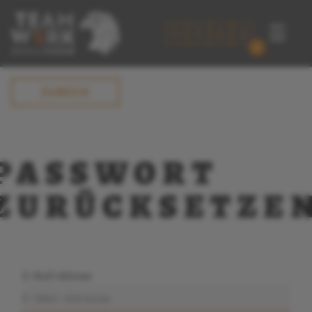
☰
0
ZURÜCK
PASSWORT
ZURÜCKSETZE
E-Mail-Adresse