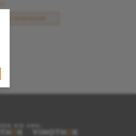
and
N DEN WARENKORB
HEN SIE UNS: