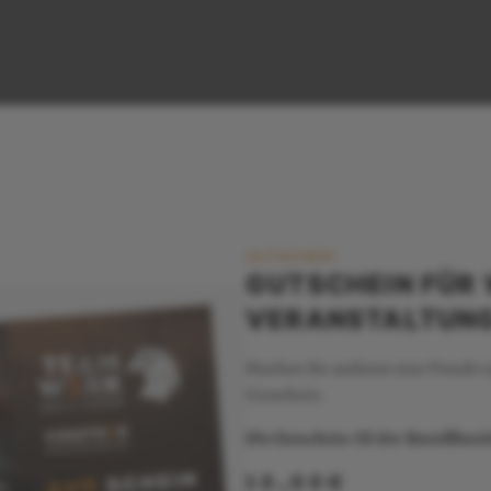
GUTSCHEIN
GUTSCHEIN FÜR 
VERANSTALTUN
Machen Sie anderen eine Freude 
Gutschein.
Die Gutschein-ID der Bestellbest
10,00€