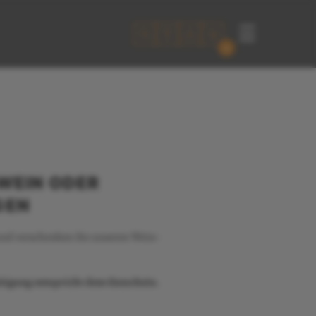
☰
0
WEIN ODER
GEN
und verschenken Sie unseren Wein-
ätigung entspricht dem Gutschein.