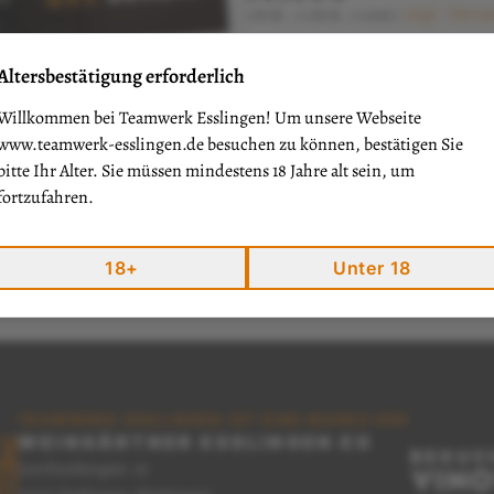
zzgl. Vers
1Stk.
(1Stk.=10€)
I
Altersbestätigung erforderlich
Menge
Willkommen bei Teamwerk Esslingen! Um unsere Webseite
www.teamwerk-esslingen.de
besuchen zu können, bestätigen Sie
bitte Ihr Alter. Sie müssen mindestens 18 Jahre alt sein, um
fortzufahren.
18+
Unter 18
TEAMWERK ESSLINGEN IST EINE MARKE DER
WEINGÄRTNER ESSLINGEN EG
BESUC
Lerchenbergstr. 16