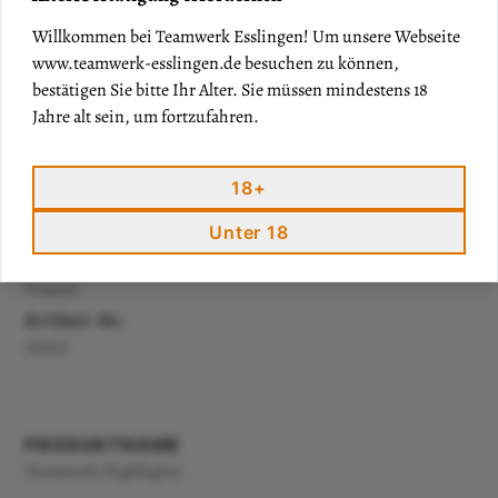
Weinexpertise
Willkommen bei Teamwerk Esslingen! Um unsere Webseite
39,50€
www.teamwerk-esslingen.de
besuchen zu können,
zzgl. Versand
bestätigen Sie bitte Ihr Alter. Sie müssen mindestens 18
Jahre alt sein, um fortzufahren.
Menge
18+
IN DEN WARENKORB
Unter 18
Produkt
Präsent
Artikel-Nr.
197013
PRODUKTNAME
Teamwerk Highlights