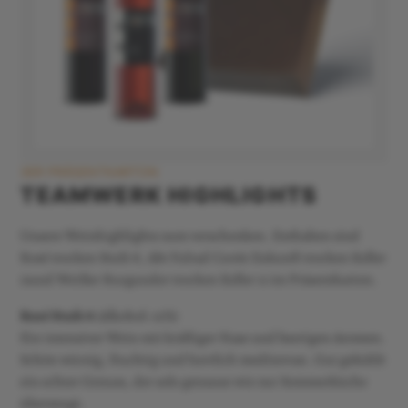
3ER PRÄSENTKARTON
TEAMWERK HIGHLIGHTS
Unsere Weinhighlights zum verschenken. Enthalten sind
Rosé trocken Stufe 8, Abt Fulrad Cuvée Zukunft trocken Keller
11und Weißer Burgunder trocken Keller 11 im Präsentkarton.
Rosé Stufe 8
(Alkohol: 12%)
Ein intensiver Wein mit kräftiger Nase und beerigen Aromen.
Schön würzig, fruchtig und herrlich mediterran. Gut gekühlt
ein echter Genuss, der solo genauso wie zur Sommerküche
überzeugt.