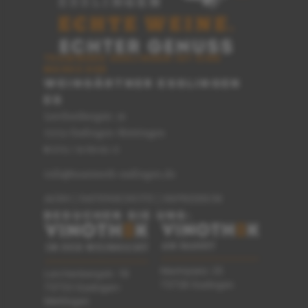
TEAMWERK ESSLINGEN IST EINE
MARKE DER
WEINGÄRTNER ESSLINGEN
EG
Lerchenbergstr. 16
73733 Esslingen-Mettingen
0711 / 91 89 62-0
T
info@teamwerk-esslingen.de
AGBS
|
DATENSCHUTZ
|
IMPRESSUM
BESUCHEN SIE UNS:
Marktplatz 25
Lerchenbergstr. 16
73728 Esslingen
73733 Esslingen-
Mettingen