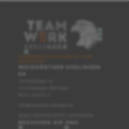
TEAMWERK ESSLINGEN IST EINE
MARKE DER
WEINGÄRTNER ESSLINGEN
EG
Lerchenbergstr. 16
73733 Esslingen-Mettingen
0711 / 91 89 62-0
T
info@teamwerk-esslingen.de
AGBS
|
DATENSCHUTZ
|
IMPRESSUM
BESUCHEN SIE UNS: