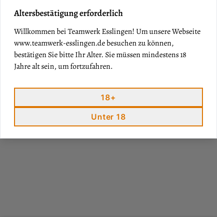
IN DEN WARENKORB
Altersbestätigung erforderlich
Produkt
Willkommen bei Teamwerk Esslingen! Um unsere Webseite
Bekleidung
www.teamwerk-esslingen.de
besuchen zu können,
bestätigen Sie bitte Ihr Alter. Sie müssen mindestens 18
Material
100 % Baumwolle
Jahre alt sein, um fortzufahren.
18+
WEINSERIE
Unter 18
Weinaccessoires