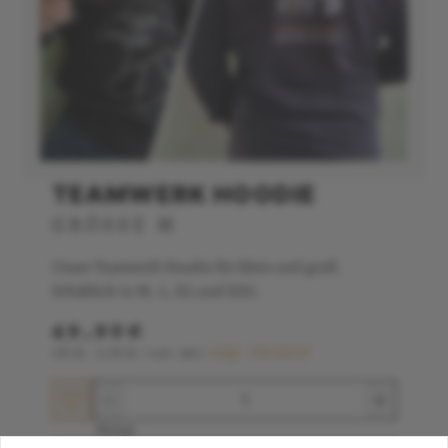
TEAMWERK HOODIE
GRÖSSE M
Unser Teamwerk Hoodie für klein und groß.
Erhältlich in M, L, XL und XXL
49,90€
zzgl. Versand
1Stk.
(1Stk.=49.9€)
Menge