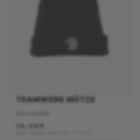
TEAMWERK MÜTZE
Mütze mit Adler
10,00€
zzgl. Versand
1Stk.
(1Stk.=10€)