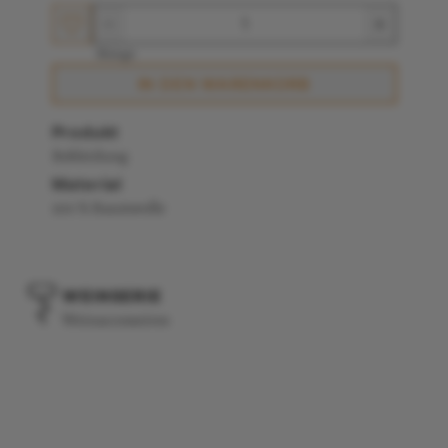
Menge
IN DEN WARENKORB
Produkt
Bekleidung
Material
100 % Baumwolle
WEINSERIE
Weinaccessoires