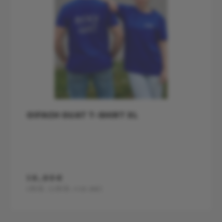
OIFACH GUAT T-SHIRT XL
19,90€
1Stk.
(1Stk.=19.9€)