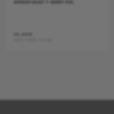
OIFACH GUAT T-SHIRT XXL
19,90€
1Stk.
(1Stk.=19.9€)