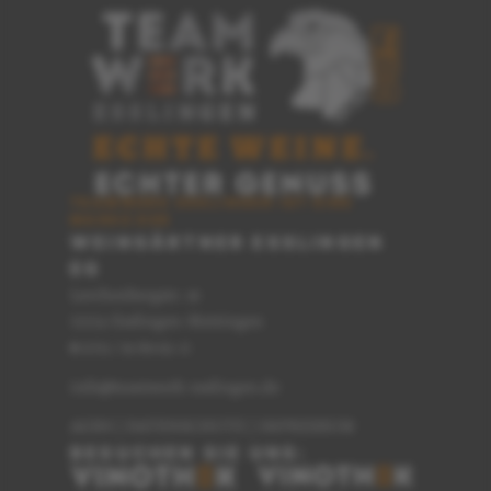
TEAMWERK ESSLINGEN IST EINE
MARKE DER
WEINGÄRTNER ESSLINGEN
EG
Lerchenbergstr. 16
73733 Esslingen-Mettingen
0711 / 91 89 62-0
T
info@teamwerk-esslingen.de
AGBS
|
DATENSCHUTZ
|
IMPRESSUM
BESUCHEN SIE UNS: