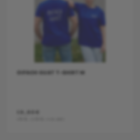
OIFACH GUAT T-SHIRT M
19,90€
1Stk.
(1Stk.=19.9€)