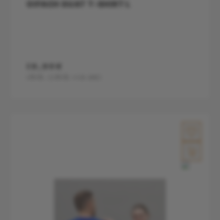
OIFACH GUAT T-SHIRT L
19,90€
1Stk.
(1Stk.=19.9€)