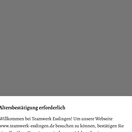
Altersbestätigung erforderlich
Willkommen bei Teamwerk Esslingen! Um unsere Webseite
www.teamwerk-esslingen.de
besuchen zu können, bestätigen Sie