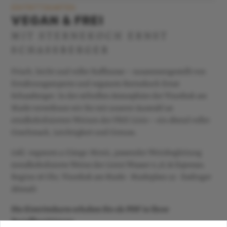
EINTRITTSKARTEN
VEGAN & FREI
MIT STERNEKOCH ERNST
SCHASSBERGER
Frisch, leicht und voller Raffinesse – zusammengestellt von
Ernährungsexperte und veganem Sternekoch Ernst
Schassberger. In der stilvollen Atmosphäre der Vinothek am
Markt verwöhnen wir Sie mit unserer Auswahl an
entalkoholisierten Weinen der FREI Linie – ein Abend voller
Geschmack, Leichtigkeit und Genuss.
inkl. veganem 4-Gänge-Menü, passender Weinbegleitung
(entalkoholisierte Weine der Linie) Wasser 0,5L & Espresso.
Beginn 18 Uhr, Vinothek am Markt · Marktplatz 25 · Esslinger
Altstadt
Die Eintrittskarte erhalten Sie als PDF in Ihrer
Bestellbestätigung