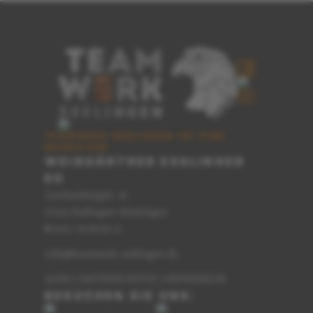
TEAMWERK ESSLINGEN IST EINE
MARKE DER
WEINGÄRTNER ESSLINGEN
EG
Lerchenbergstr. 16
73733 Esslingen-Mettingen
0711 / 91 89 62-0
T
info@teamwerk-esslingen.de
AGBS
|
DATENSCHUTZ
|
IMPRESSUM
BESUCHEN SIE UNS: