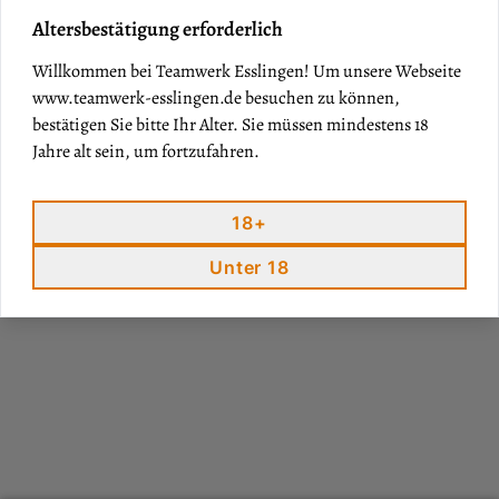
Altersbestätigung erforderlich
Bitte beachten Sie unsere
AGB
sowie die geltenden
Stornofristen.
Willkommen bei Teamwerk Esslingen! Um unsere Webseite
99,00€
www.teamwerk-esslingen.de
besuchen zu können,
bestätigen Sie bitte Ihr Alter. Sie müssen mindestens 18
zzgl. Versand
Jahre alt sein, um fortzufahren.
Menge
18+
IN DEN WARENKORB
Unter 18