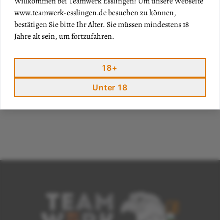
Willkommen bei Teamwerk Esslingen! Um unsere Webseite
www.teamwerk-esslingen.de
besuchen zu können,
bestätigen Sie bitte Ihr Alter. Sie müssen mindestens 18
Menge
Jahre alt sein, um fortzufahren.
IN DEN WARENKORB
18+
Unter 18