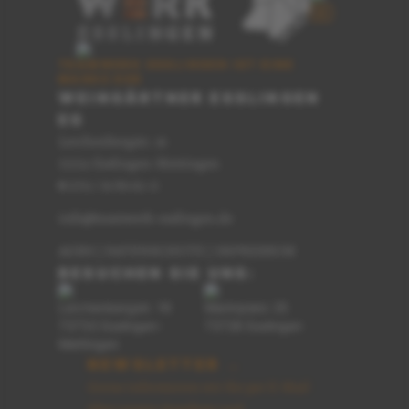
TEAMWERK ESSLINGEN IST EINE
MARKE DER
WEINGÄRTNER ESSLINGEN
EG
Lerchenbergstr. 16
73733 Esslingen-Mettingen
0711 / 91 89 62-0
T
info@teamwerk-esslingen.de
AGBS
|
DATENSCHUTZ
|
IMPRESSUM
BESUCHEN SIE UNS:
Lerchenbergstr. 16
Marktplatz 25
73733 Esslingen-
73728 Esslingen
Mettingen
NEWSLETTER →
Gerne informieren wir Sie per E-Mail
über unsere Angebote und