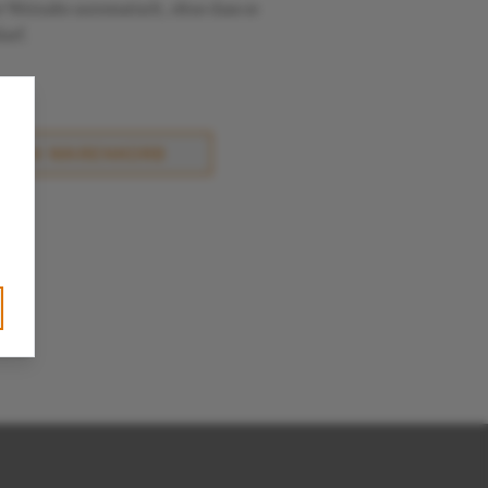
er Weinabo automatisch, ohne dass es
arf.
N DEN WARENKORB