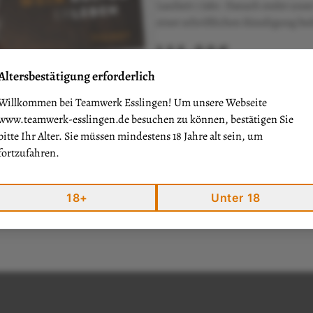
Laufzeit 1 Jahr. Danach endet uns
einer schriftlichen Kündigung bed
135,00€
zzgl. Versand
Altersbestätigung erforderlich
I
Willkommen bei Teamwerk Esslingen! Um unsere Webseite
www.teamwerk-esslingen.de
besuchen zu können, bestätigen Sie
Menge
bitte Ihr Alter. Sie müssen mindestens 18 Jahre alt sein, um
fortzufahren.
18+
Unter 18