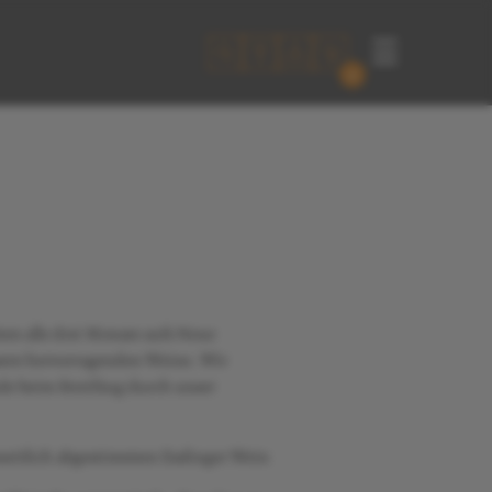
☰
0
ten alle drei Monate aufs Neue
sere hervorragenden Weine. Wir
e beim Streifzug durch unser
eszeitlich abgestimmten Esslinger Wein