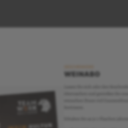
GESCHENKIDEE
WEINABO
Lassen Sie sich oder den Beschenk
überraschen und genießen Sie un
wünschen Ihnen viel Gaumenfreud
Sortiment.
Erhalten Sie 4x je 3 Flaschen jahr