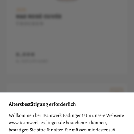
2025
N&E ROSÉ CUVÉE
TROCKEN
9,00€
0,75l
(1l=12€)
Altersbestätigung erforderlich
Willkommen bei Teamwerk Esslingen! Um unsere Webseite
www.teamwerk-esslingen.de
besuchen zu können,
bestätigen Sie bitte Ihr Alter. Sie müssen mindestens 18