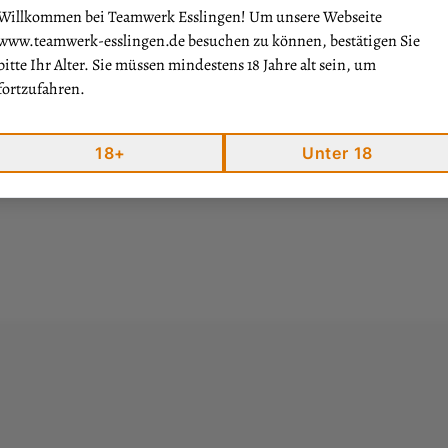
Vinothek am Markt
0,00 €
Willkommen bei Teamwerk Esslingen! Um unsere Webseite
www.teamwerk-esslingen.de
besuchen zu können, bestätigen Sie
Eintritt 
bitte Ihr Alter. Sie müssen mindestens 18 Jahre alt sein, um
fortzufahren.
18+
Unter 18