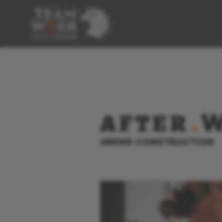
AFTER
.
W
UNDER CONSTRUCTION