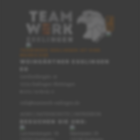
TEAMWERK ESSLINGEN IST EINE
MARKE DER
WEINGÄRTNER ESSLINGEN
EG
Lerchenbergstr. 16
73733 Esslingen-Mettingen
0711 / 91 89 62-0
T
info@teamwerk-esslingen.de
AGBS
|
DATENSCHUTZ
|
IMPRESSUM
BESUCHEN SIE UNS:
Lerchenbergstr. 16
Marktplatz 25
73733 Esslingen-
73728 Esslingen