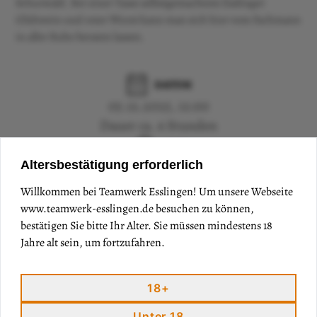
Schurwald. Bei einer Tasse selbstgemachtem Esslinger
Glühwein und roter Wurst kann man sich hier vom Fachmann
in aller Ruhe beraten lassen.
DATUM
05.12.2025, 12:00
Dauer ca. 6 Stunden
ORT
Altersbestätigung erforderlich
WeinSicht
Willkommen bei Teamwerk Esslingen! Um unsere Webseite
KOSTEN
www.teamwerk-esslingen.de
besuchen zu können,
0,00 €
bestätigen Sie bitte Ihr Alter. Sie müssen mindestens 18
Eintritt frei
Jahre alt sein, um fortzufahren.
18+
Unter 18