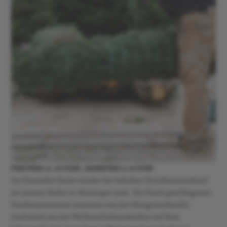
FREITAG 12-18 UHR ; SAMSTAG 9-16 UHR
Im Dezember findet wieder der beliebte Christbaumverkauf
an unserer Kelter in Mettingen statt. Die frisch geschlagenen
Nordmanntannen stammen von der Wengerterfamilie
Gschwind aus der Weihnachtsbaumkultur auf dem