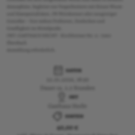
Atmosphäre, begleitet von Vesperbrettern mit feinen Wurst-
und Käsespezialitäten. Ob Weinkenner oder neugieriger
Genießer – hier stehen Probieren, Entdecken und
Geselligkeit im Mittelpunkt.
ORT: GASTHAUS HECHT · Kirchheimer Str. 11 · 73601
Ebersbach
Anmeldung erforderlich.
DATUM
22.01.2026, 18:30
Dauer ca. 2.5 Stunden
ORT
Gasthaus Hecht
KOSTEN
40,00 €