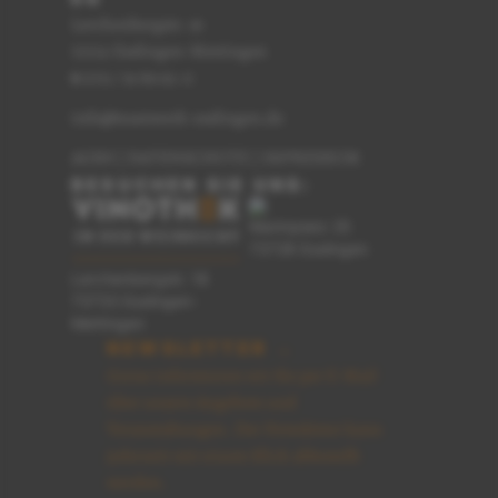
Lerchenbergstr. 16
73733 Esslingen-Mettingen
0711 / 91 89 62-0
T
info@teamwerk-esslingen.de
AGBS
|
DATENSCHUTZ
|
IMPRESSUM
BESUCHEN SIE UNS:
Marktplatz 25
73728 Esslingen
Lerchenbergstr. 16
73733 Esslingen-
Mettingen
NEWSLETTER →
Gerne informieren wir Sie per E-Mail
über unsere Angebote und
Veranstaltungen. Der Newsletter kann
jederzeit mit einem Klick abbestellt
werden.