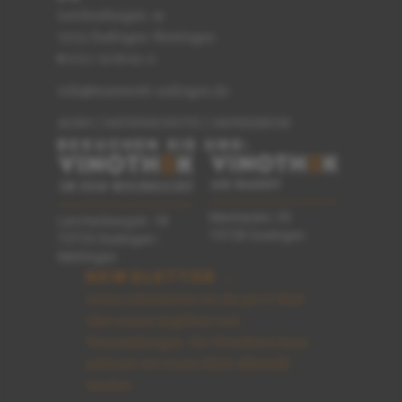
Lerchenbergstr. 16
73733 Esslingen-Mettingen
0711 / 91 89 62-0
T
info@teamwerk-esslingen.de
AGBS
|
DATENSCHUTZ
|
IMPRESSUM
BESUCHEN SIE UNS:
Marktplatz 25
Lerchenbergstr. 16
73728 Esslingen
73733 Esslingen-
Mettingen
NEWSLETTER →
Gerne informieren wir Sie per E-Mail
über unsere Angebote und
Veranstaltungen. Der Newsletter kann
jederzeit mit einem Klick abbestellt
werden.