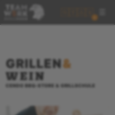
☰
0
GRILLEN
&
WEIN
CENDO BBQ-STORE & GRILLSCHULE