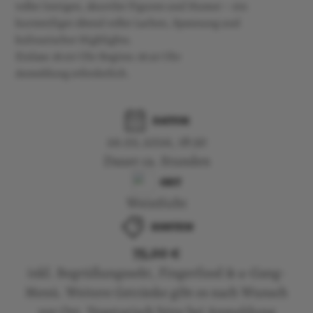
voller Intrigen, skurriler Figuren und Humor – ein
kurzweiliger Abend voller Lachen, Spannung und
kulinarischer Highlights.
Einlass: 18:00 Uhr Beginn: 18:30 Uhr
Anmeldung erforderlich.
DATUM
26.02.2026, 18:30
Dauer ca. Stunden
ORT
WeinSicht
KOSTEN
75,00 €
inkl. Begrüßungssekt, Fingerfood & 4-Gang-
Menü. Weitere Getränke gibt es nach Wunsch
vor Ort. Vegetarisch bitte bei Anmeldung