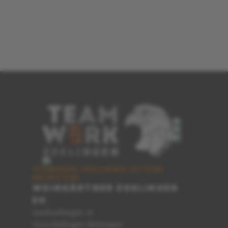
TEAMWERK ESSLINGEN IST EINE
MARKE DER
WEINGÄRTNER ESSLINGEN
EG
Lerchenbergstr. 16
73733 Esslingen-Mettingen