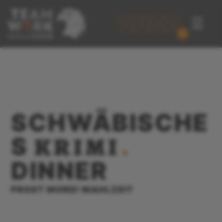
☰
0
SCHWÄBISCHE
KRIMI
S
.
DINNER
PROST MORD! MAHLZEIT