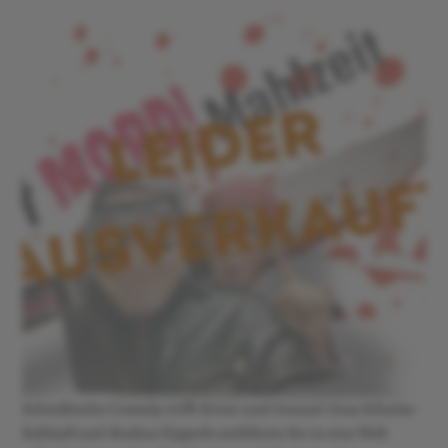
Schwäbische Comedy trifft Krimi und Genuss! Gesa Schulze-
Kahleyß und Markus Zipperle entführen Sie in eine Welt