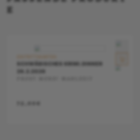
E
EINTRITTSKARTEN
SCHWÄBISCHES KRIMI.DINNER
26.2.2026
PROST MORD! MAHLZEIT
75,00€