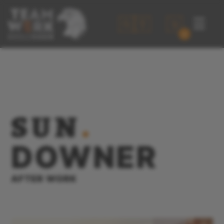
☰
0
SUN
.
DOWNER
AFTER WORK