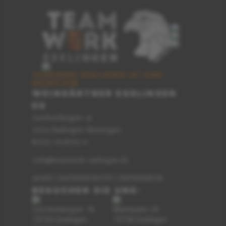
TEAMWERK ESSLINGEN IST EINE
MARKE DER
WEINGÄRTNER ESSLINGEN
EG
Lerchenbergstr. 16
73733 Esslingen-Mettingen
0711 / 91 89 62-0
T
info@teamwerk-esslingen.de
AGBS
|
DATENSCHUTZ
|
IMPRESSUM
BESUCHEN SIE UNS:
Lerchenbergstr. 16
Marktplatz 25
73733 Esslingen-
73728 Esslingen