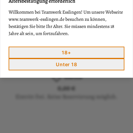
Altersbestätigung erforderlich
ECHTE WEINE. ECHTER GENUSS.
Der SunDowner wartet – und du solltest dabei sein. 🌅
Willkommen bei Teamwerk Esslingen! Um unsere Webseite
www.teamwerk-esslingen.de
besuchen zu können,
bestätigen Sie bitte Ihr Alter. Sie müssen mindestens 18
DATUM
Jahre alt sein, um fortzufahren.
28.05.2026, 18:00
Dauer ca. 4 Stunden
18+
ORT
Unter 18
WeinSicht
KOSTEN
0,00 €
Eintritt frei. Keine Reservierung möglich.