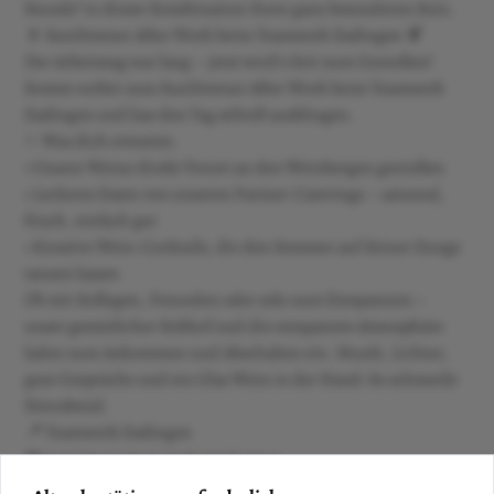
Stunde“ in dieser Kombination ihren ganz besonderen Reiz.
🍷 SunDowner After Work beim Teamwerk Esslingen 🍹
Der Arbeitstag war lang – jetzt wird’s Zeit zum Genießen!
Komm vorbei zum SunDowner After Work beim Teamwerk
Esslingen und lass den Tag stilvoll ausklingen.
✨ Was dich erwartet:
• Unsere Weine direkt Vorort an den Weinbergen genießen
• Leckeres Essen von unseren Partner-Caterings – saisonal,
frisch, einfach gut
• Kreative Wein-Cocktails, die den Sommer auf deiner Zunge
tanzen lassen
Ob mit Kollegen, Freunden oder solo zum Entspannen –
unser gemütlicher Rebhof und die entspannte Atmosphäre
laden zum Ankommen und Abschalten ein. Musik, Lichter,
gute Gespräche und ein Glas Wein in der Hand: So schmeckt
Feierabend.
📍 Teamwerk Esslingen
📅 11.6 / 25.6 / 30.7 / 13.8 / 27.8 / 10.9
🕕 ab 18:00 Uhr