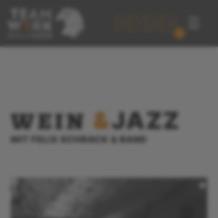
☰
0
WEIN
&
JAZZ
MIT FELIX SCHRACK & BAND