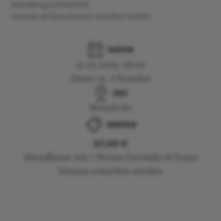
Anmeldung erforderlich.
Getränke & Essen können erworben werden.
DATUM
13.03.2026, 18:00
Dauer ca. 3 Stunden
ORT
WeinSicht
KOSTEN
27,00 €
Abendkasse 30€ / Person Getränke & Essen
können erworben werden