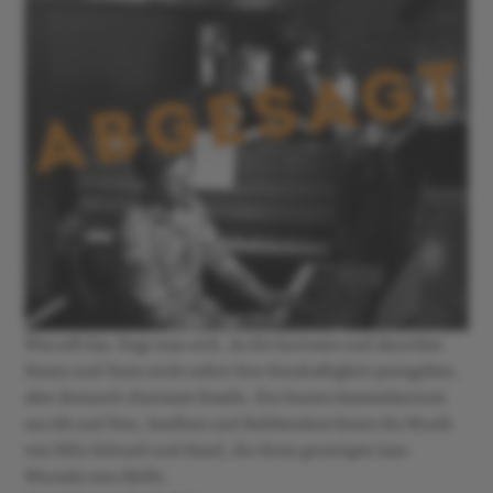
Was soll das, fragt man sich, da die kuriosen und skurrilen
Noten und Texte nicht sofort ihre Sinnhaftigkeit preisgeben,
aber dennoch charmant fesseln. Ein buntes Sammelsurium
aus Alt und Neu, Sanftem und Belebendem bietet die Musik
von Felix Schrack und Band, die ihren groovigen Jazz-
Wurzeln treu bleibt.