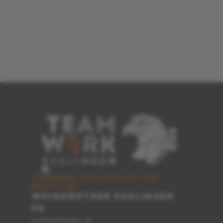
TEAMWERK ESSLINGEN IST EINE
MARKE DER
WEINGÄRTNER ESSLINGEN
EG
Lerchenbergstr. 16