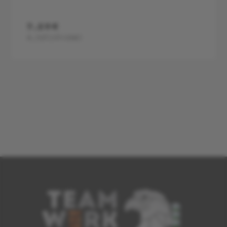
7,50€
0,75l
(1l=10€)