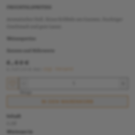
FRUCHTIG,SPRITZIG
Aromatischer Duft, feines Kribbeln am Gaumen, fruchtiger
Geschmack und gute Laune.
Weinexpertise
Zutaten und Nährwerte
6,60€
zzgl. Versand
0,75l
(1l=8.8€)
Menge
IN DEN WARENKORB
Inhalt
0,75l
Weinserie