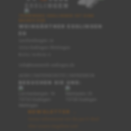
TEAMWERK ESSLINGEN IST EINE
MARKE DER
WEINGÄRTNER ESSLINGEN
EG
Lerchenbergstr. 16
73733 Esslingen-Mettingen
0711 / 91 89 62-0
T
info@teamwerk-esslingen.de
AGBS
|
DATENSCHUTZ
|
IMPRESSUM
BESUCHEN SIE UNS:
Lerchenbergstr. 16
Marktplatz 25
73733 Esslingen-
73728 Esslingen
Mettingen
NEWSLETTER →
Gerne informieren wir Sie per E-Mail
über unsere Angebote und