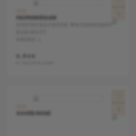
2025
FAIFEGRÄDLER
SPÄTBURGUNDER WEISSHERBST K
ABINETT
EBENE 3
6,80€
0,75l
(1l=9.07€)
2024
CUVÉE ROSÉ