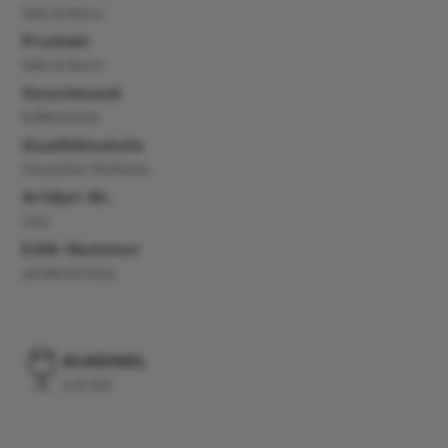
Sekt & Secco
Produkt
Sekt & Secco
Geschmack
halbtrocken
Qualitätsstufe
Deutscher Perlwein
Artikel-Nr.
7015
EAN-Nummer
4019873070153
ALKOHOL
11 % Vol.