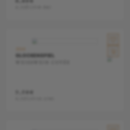
6,60€
0,75ll
(1l=8.8€)
2024
GLOCKENSPIEL
WEISSWEIN CUVÉE
7,70€
0,75l
(1l=10.27€)