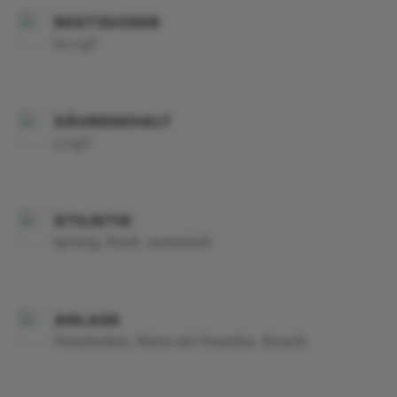
RESTZUCKER
16,0 g/l
SÄUREGEHALT
4,9 g/l
STILISTIK
spritzig, frisch, aromatisch
ANLASS
Verschenken, Feiern mit Freunden, Brunch