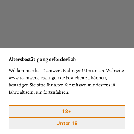
Altersbestätigung erforderlich
Willkommen bei Teamwerk Esslingen! Um unsere Webseite
www.teamwerk-esslingen.de
besuchen zu können,
bestätigen Sie bitte Ihr Alter. Sie müssen mindestens 18
Jahre alt sein, um fortzufahren.
EMPFEHLUNG
DAS KÖNNTE IHNEN AU
CH GEFALLEN
18+
Unter 18