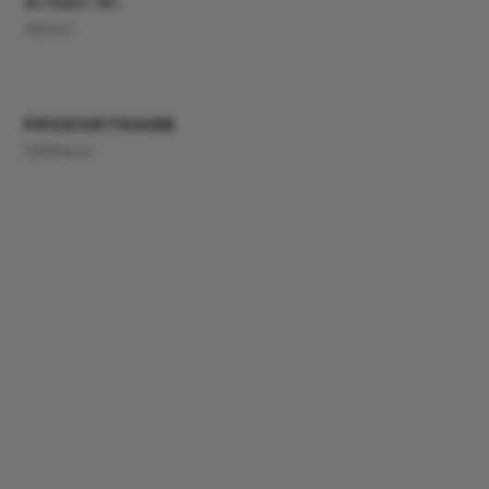
Artikel-Nr.
185002
PRODUKTNAME
Sektlaune