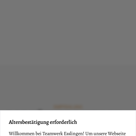
EMPFEHLUNG
DAS KÖNNTE IHNEN AU
Altersbestätigung erforderlich
CH GEFALLEN
Willkommen bei Teamwerk Esslingen! Um unsere Webseite