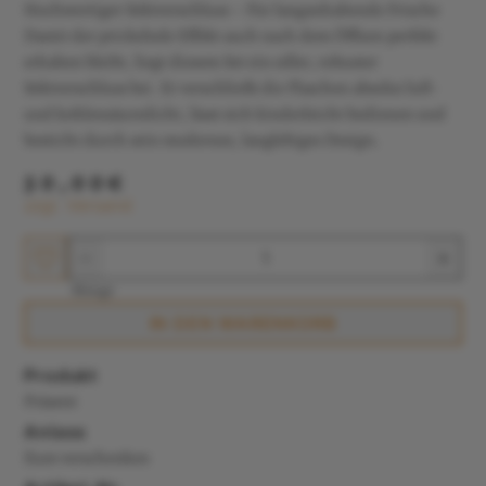
Hochwertiger Sektverschluss – Für langanhaltende Frische
Damit der prickelnde Effekt auch nach dem Öffnen perfekt
erhalten bleibt, liegt diesem Set ein edler, robuster
Sektverschluss bei. Er verschließt die Flaschen absolut luft-
und kohlensäuredicht, lässt sich kinderleicht bedienen und
besticht durch sein modernes, langlebiges Design.
30,00€
zzgl. Versand
Menge
IN DEN WARENKORB
Produkt
Präsent
Anlass
Zum verschenken