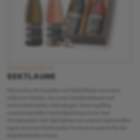
2ER PRÄSENTKARTON
SEKTLAUNE
Überraschen Sie Genießer und Sektliebhaber mit einem
exklusiven Präsent, das unsere Handwerkskunst und
Leidenschaft perfekt widerspiegelt. Diese sorgfältig
zusammengestellte Geschenkpackung vereint zwei
charakterstarke Sekt-Spezialitäten aus unseren traditionellen
Lagen mit einem funktionalen Premium-Accessoire für den
langanhaltenden Genuss.