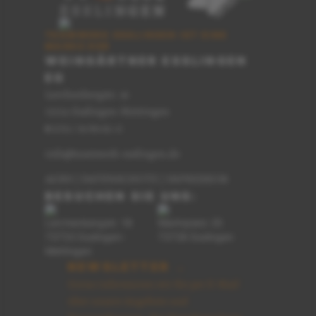
TEAMWERK ESSLINGEN IST EINE
MARKE DER
WEINGÄRTNER ESSLINGEN
EG
Lerchenbergstr. 16
73733 Esslingen-Mettingen
0711 / 91 89 62-0
T
info@teamwerk-esslingen.de
AGBS
|
DATENSCHUTZ
|
IMPRESSUM
BESUCHEN SIE UNS:
Lerchenbergstr. 16
Marktplatz 25
73733 Esslingen-
73728 Esslingen
Mettingen
NEWSLETTER →
Gerne informieren wir Sie per E-Mail
über unsere Angebote und