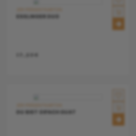
2ER PRÄSENTKARTON
ESSLINGER DUO
17,50€
2ER PRÄSENTKARTON
DU BIST OIFACH GUAT