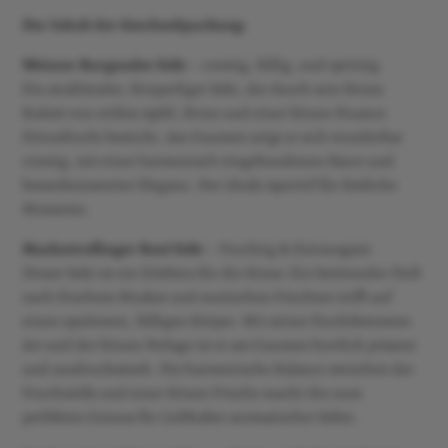
Der Inhalt der Geschenkpackung:
Weisser Burgunder Sekt
– cremig, füllig, und spritzig
Ein strahlender, feinperliger Sekt, der durch sein feines
Bukett von reifem Apfel, Birne und einer feinen Nuance
Zitrusfrucht besticht. Am Gaumen zeigt er sich wunderbar
cremig, mit einer harmonisch eingebundenen Säure und
bemerkenswerter Eleganz. Der ideale Aperitif für festliche
Momente.
Muskattrollinger Rosé Sekt
– Fruchtig & Extravagant
Dieser Sekt ist ein Erlebnis für die Sinne: Ein betörender Duft
nach frischem Muskat und exotischen Früchten trifft auf
einen opulenten, fülligen Körper. Mit seiner fruchtbetonten
Art und der feinen Perlage ist er am Gaumen herrlich präsent
und ausdrucksstark. Die harmonische Balance zwischen der
Fruchtsüße und einer feinen Frische macht ihn zum
perfekten Genuss für Liebhaber aromatischer Sekte.