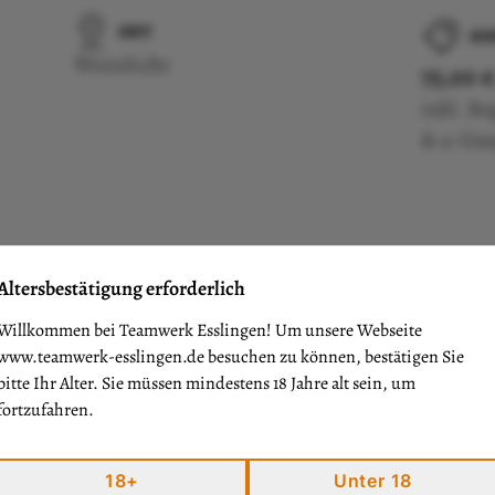
ORT
KO
WeinSicht
75,00 
inkl. B
& 4-Ga
Altersbestätigung erforderlich
Willkommen bei Teamwerk Esslingen! Um unsere Webseite
www.teamwerk-esslingen.de
besuchen zu können, bestätigen Sie
bitte Ihr Alter. Sie müssen mindestens 18 Jahre alt sein, um
fortzufahren.
18+
Unter 18