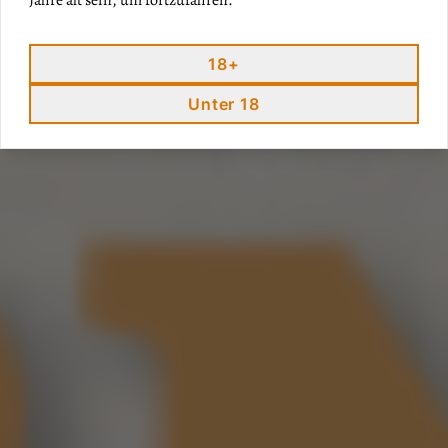
Jahre alt sein, um fortzufahren.
18+
Unter 18