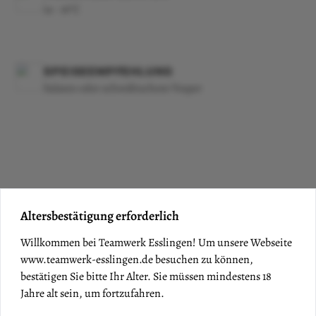
14 - 16°C
SPEISEEMPFEHLUNG
Salaten oder schwäbischem Vesper
Altersbestätigung erforderlich
Willkommen bei Teamwerk Esslingen! Um unsere Webseite
www.teamwerk-esslingen.de
besuchen zu können,
bestätigen Sie bitte Ihr Alter. Sie müssen mindestens 18
Jahre alt sein, um fortzufahren.